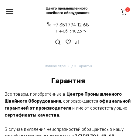
Перейти
к
0
содержанию
+7 351 794 12 68
Пн-Сб: с 10 до 19
Главная страница
»
Гарантия
Гарантия
Все товары, приобретённые в
Центре Промышленного
Швейного Оборудования
, сопровождаются
официальной
гарантией от производителя
и имеют соответствующие
сертификаты качества
.
В случае выявления неисправностей обращайтесь в нашу