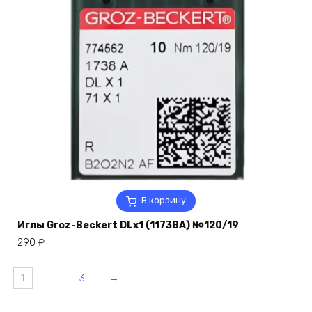
В корзину
Иглы Groz-Beckert DLx1 (11738A) №120/19
290
₽
1
…
3
→