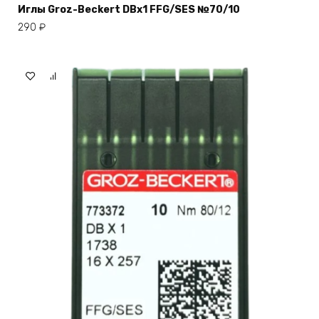
Иглы Groz-Beckert DBx1 FFG/SES №70/10
290
₽