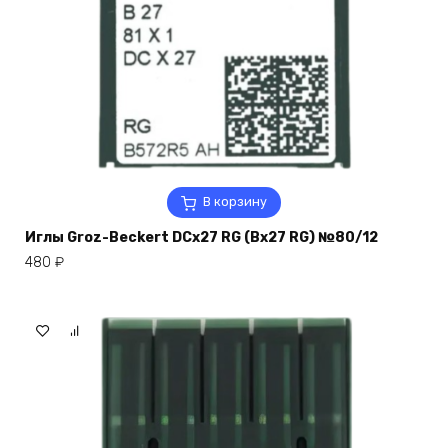
В корзину
Иглы Groz-Beckert DCx27 RG (Bx27 RG) №80/12
480
₽