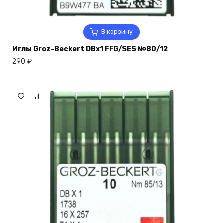
В корзину
Иглы Groz-Beckert DBx1 FFG/SES №80/12
290
₽