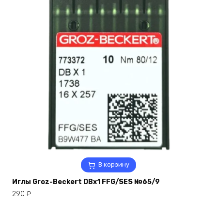
В корзину
Иглы Groz-Beckert DBx1 FFG/SES №65/9
290
₽