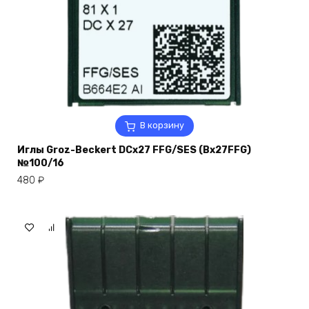
В корзину
Иглы Groz-Beckert DCx27 FFG/SES (Bx27FFG)
№100/16
480
₽