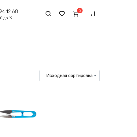
0
94 12 68
0 до 19