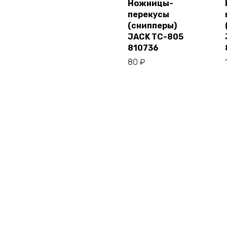
Ножницы-
перекусы
В
корзину
(снипперы)
JACK TC-805
810736
80
₽