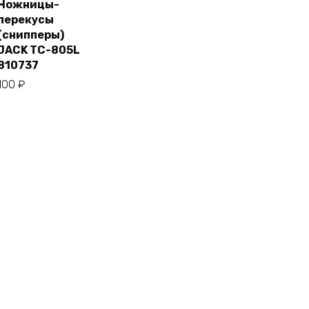
Ножницы-
перекусы
В
корзину
(снипперы)
JACK TC-805L
810737
100
₽