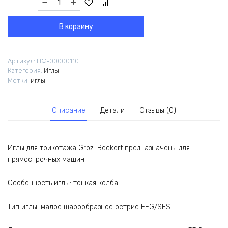
товара
Иглы
В корзину
Groz-
Beckert
DBx1
Артикул:
НФ-00000110
FFG/SES
Категория:
Иглы
№70/10
Метки:
иглы
Описание
Детали
Отзывы (0)
Иглы для трикотажа Groz-Beckert предназначены для
прямострочных машин.
Особенность иглы: тонкая колба
Тип иглы: малое шарообразное острие FFG/SES