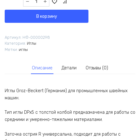
товара
Иглы
В корзину
Groz-
Beckert
DPx5
Артикул:
НФ-00000298
(134)
Категория:
Иглы
№70/10
Метки:
иглы
Описание
Детали
Отзывы (0)
Иглы Groz-Beckert (Германия) для промышленных швейных
машин.
Тип иглы DPx5 с толстой колбой предназначена для работы со
средними и умеренно-тяжелыми материалами.
Заточка острия R универсальна, подходит для работы с