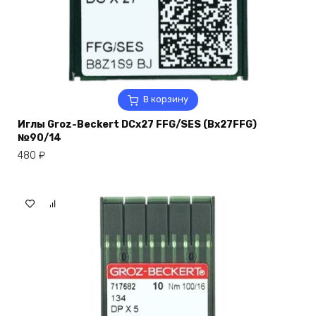
В корзину
Иглы Groz-Beckert DCx27 FFG/SES (Bx27FFG)
№90/14
480
₽