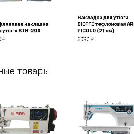
Накладка для утюга
В корзину
флоновая накладка
BIEFFE тефлоновая A
В корзину
я утюга STB-200
PICOLO (21 см)
0
₽
2 790
₽
ные товары