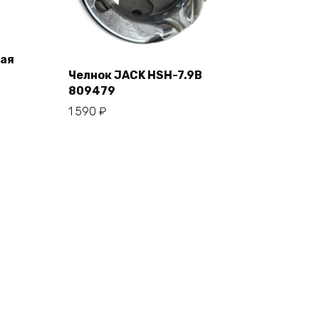
ая
Челнок JACK HSH-7.9B
809479
В корзину
1 590
₽