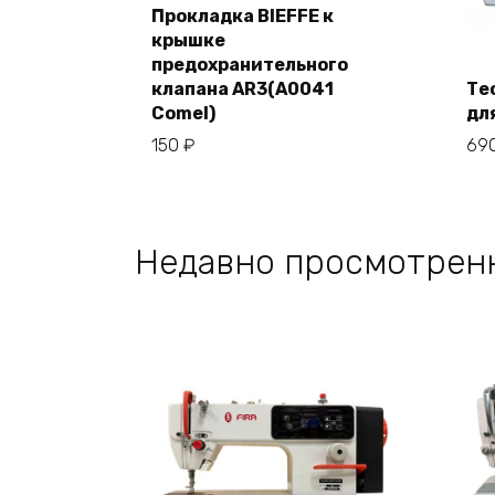
Прокладка BIEFFE к
крышке
В корзину
предохранительного
клапана AR3(A0041
Те
Comel)
дл
150
₽
69
Недавно просмотрен