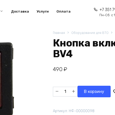
+7 351 7
Доставка
Услуги
Оплата
Пн-Сб: с 1
Главная
Оборудование для ВТО
Кнопка вкл
BV4
490
₽
Количество
В корзину
товара
Кнопка
включения
Артикул:
НФ-00000098
BIEFFE