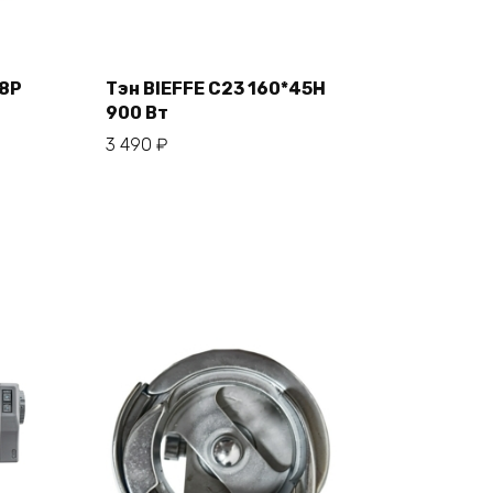
R8P
Тэн BIEFFE C23 160*45H
В корзину
900 Вт
3 490
₽