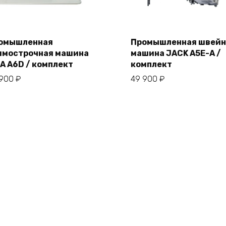
омышленная
Промышленная швейн
ямострочная машина
машина JACK A5E-A /
В корзину
В корзину
RA A6D / комплект
комплект
 900
₽
49 900
₽