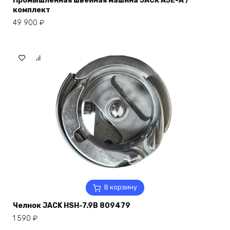
Промышленная швейная машина JACK A5E-A /
комплект
49 900
₽
В корзину
Челнок JACK HSH-7.9B 809479
1 590
₽