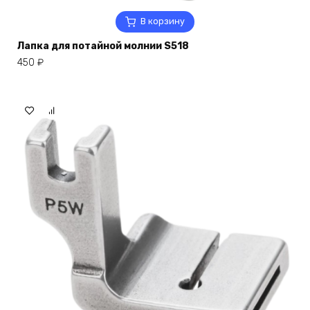
В корзину
Лапка для потайной молнии S518
450
₽