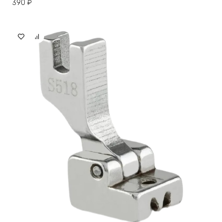
390
₽