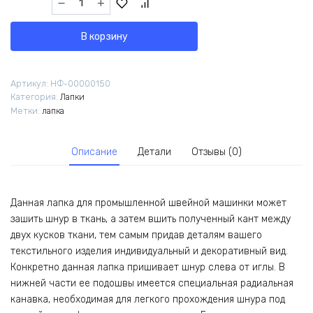
товара
Лапка
В корзину
для
вшивания
шнура,
Артикул:
НФ-00000150
канта
Категория:
Лапки
P69LH
Метки:
лапка
(3/16)
4.8
мм
Описание
Детали
Отзывы (0)
левая
Данная лапка для промышленной швейной машинки может
зашить шнур в ткань, а затем вшить полученный кант между
двух кусков ткани, тем самым придав деталям вашего
текстильного изделия индивидуальный и декоративный вид.
Конкретно данная лапка пришивает шнур слева от иглы. В
нижней части ее подошвы имеется специальная радиальная
канавка, необходимая для легкого прохождения шнура под