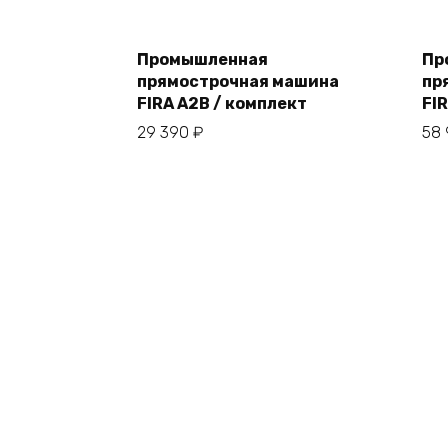
Промышленная
Пр
прямострочная машина
пр
В корзину
FIRA A2B / комплект
FI
29 390
₽
58