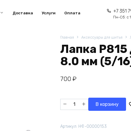
+7 351 7
Доставка
Услуги
Оплата
Пн-Сб: с 1
Главная
Аксессуары для шитья
Лапка P815
8.0 мм (5/16
700
₽
Количество
В корзину
товара
Лапка
P815
Артикул:
НФ-00000153
для