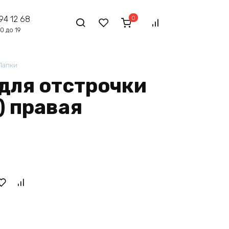
0
94 12 68
0 до 19
Лапки
 для отстрочки
) правая