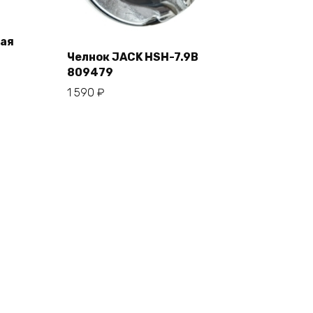
ая
Челнок JACK HSH-7.9B
809479
В корзину
1 590
₽