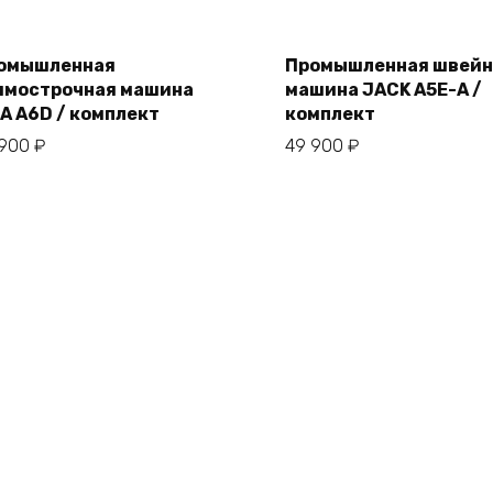
омышленная
Промышленная швейн
ямострочная машина
машина JACK A5E-A /
В корзину
В корзину
RA A6D / комплект
комплект
 900
₽
49 900
₽