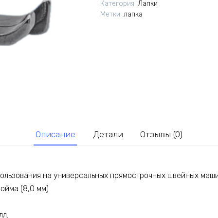
Категория:
Лапки
отстрочки
Метки:
лапка
8.0
мм
(5/16)
правая
Описание
Детали
Отзывы (0)
ользования на универсальных прямострочных швейных маши
юйма (8,0 мм).
лл.