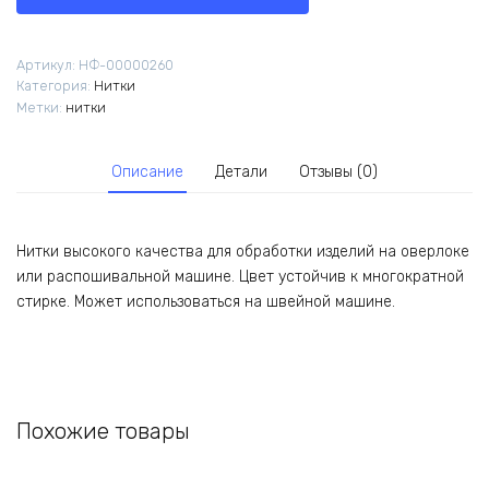
Dor
Tak,
цвет
Артикул:
НФ-00000260
117,
Категория:
Нитки
№40/2,
Метки:
нитки
4500
м
Описание
Детали
Отзывы (0)
Нитки высокого качества для обработки изделий на оверлоке
или распошивальной машине. Цвет устойчив к многократной
стирке. Может использоваться на швейной машине.
Похожие товары