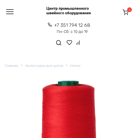
Перейти
к
0
содержанию
+7 351 794 12 68
Пн-Сб: с 10 до 19
Главная
Аксессуары для шитья
Нитки