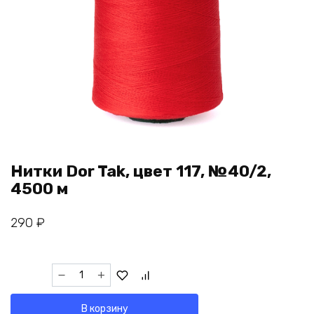
Нитки Dor Tak, цвет 117, №40/2,
4500 м
290
₽
Количество
товара
Нитки
В корзину