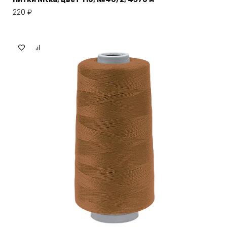
220
₽