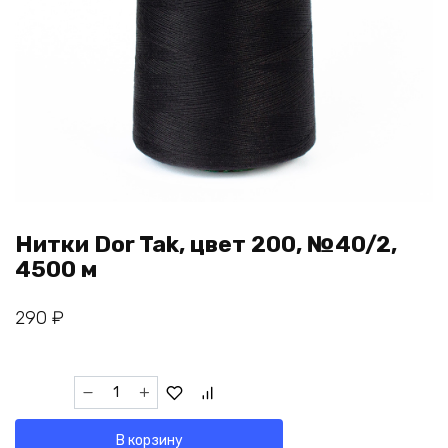
Нитки Dor Tak, цвет 200, №40/2,
4500 м
290
₽
Количество
товара
Нитки
В корзину