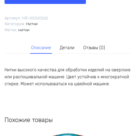
Dor
Tak,
цвет
Артикул:
НФ-00000262
200,
Категория:
Нитки
№40/2,
Метки:
нитки
4500
м
Описание
Детали
Отзывы (0)
Нитки высокого качества для обработки изделий на оверлоке
или распошивальной машине. Цвет устойчив к многократной
стирке. Может использоваться на швейной машине.
Похожие товары