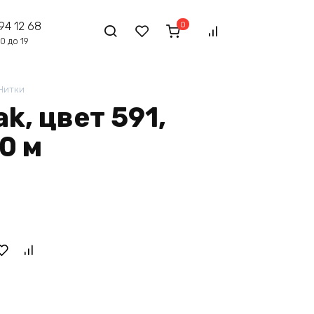
0
94 12 68
0 до 19
Нитки
k, цвет 591,
0 м