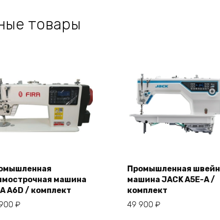
ные товары
омышленная
Промышленная швейн
ямострочная машина
машина JACK A5E-A /
В корзину
В корзину
RA A6D / комплект
комплект
 900
₽
49 900
₽