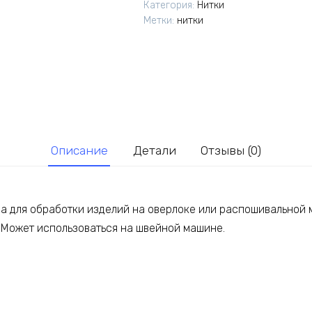
Категория:
Нитки
цвет
Метки:
нитки
591,
№60/2,
4500
м
Описание
Детали
Отзывы (0)
ва для обработки изделий на оверлоке или распошивальной 
. Может использоваться на швейной машине.