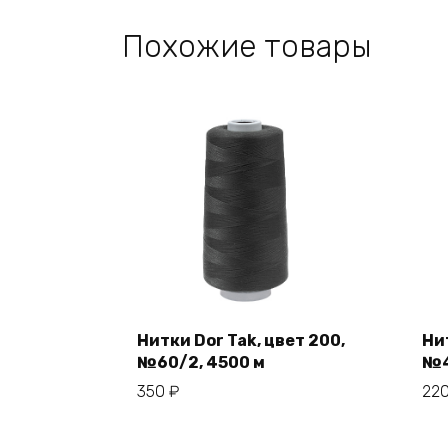
Похожие товары
Нитки Dor Tak, цвет 200,
Нит
№60/2, 4500 м
№4
В корзину
350
₽
22