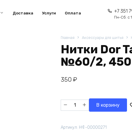
+7 351 7
Доставка
Услуги
Оплата
Пн-Сб: с 1
Главная
Аксессуары для шитья
Нитки Dor Ta
№60/2, 450
350
₽
Количество
В корзину
товара
Нитки
Dor
Артикул:
НФ-00000271
Tak,