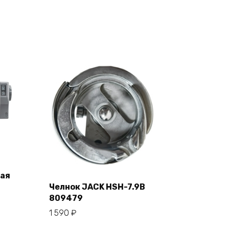
ая
Челнок JACK HSH-7.9B
809479
В корзину
1 590
₽