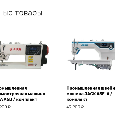
ные товары
омышленная
Промышленная швейн
ямострочная машина
машина JACK A5E-A /
В корзину
В корзину
RA A6D / комплект
комплект
 900
₽
49 900
₽