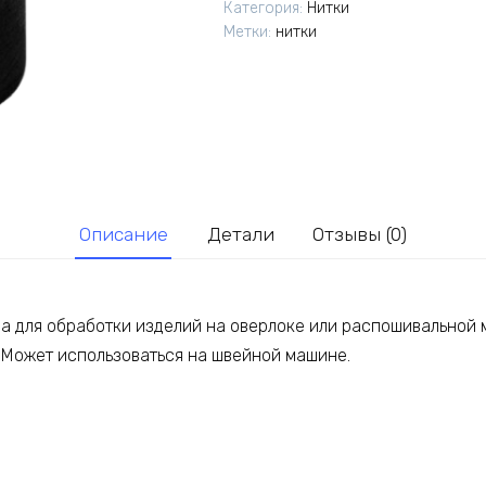
Категория:
Нитки
черный,
Метки:
нитки
№40/2,
4570
м
Описание
Детали
Отзывы (0)
ва для обработки изделий на оверлоке или распошивальной 
. Может использоваться на швейной машине.