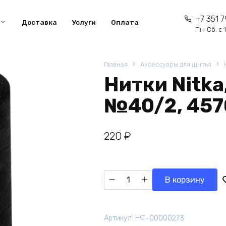
+7 351 7
Доставка
Услуги
Оплата
Пн-Сб: с 1
Главная
Аксессуары для шитья
Нитки Nitka
№40/2, 457
220
₽
Количество
В корзину
товара
Нитки
Nitka,
Артикул:
НФ-00000273
цвет