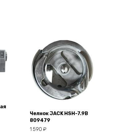
ая
Челнок JACK HSH-7.9B
809479
В корзину
1 590
₽