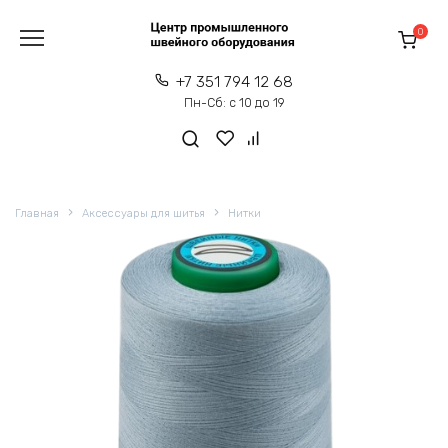
Перейти
к
0
содержанию
+7 351 794 12 68
Пн-Сб: с 10 до 19
Главная
Аксессуары для шитья
Нитки