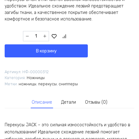
удобством. Идеальное схождение лезвий предотвращает
загибы ткани, а качественное покрытие обеспечивает
комфортное и безопасное использование.
Количество
товара
Ножницы-
В корзину
перекусы
(снипперы)
JACK
Артикул:
НФ-00000312
TC-
Категория:
Ножницы
805L
Метки:
ножницы
,
перекусы
,
снипперы
810737
Описание
Детали
Отзывы (0)
Перекусы JACK – это сильная износостойкость и удобство в
использовании! Идеальное схождение лезвий помогает