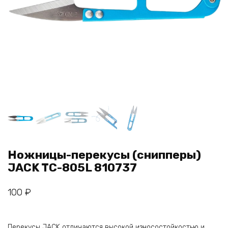
Ножницы-перекусы (снипперы)
JACK TC-805L 810737
100
₽
Перекусы JACK отличаются высокой износостойкостью и