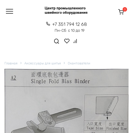
Перейти
к
0
содержанию
+7 351 794 12 68
Пн-Сб: с 10 до 19
Главная
Аксессуары для шитья
Окантователи