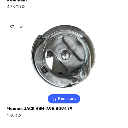
комплект
49 900
₽
В корзину
Челнок JACK HSH-7.9B 809479
1 590
₽