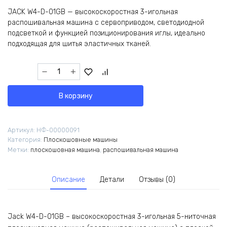
JACK W4-D-01GB — высокоскоростная 3-игольная
распошивальная машина с сервоприводом, светодиодной
подсветкой и функцией позиционирования иглы, идеально
подходящая для шитья эластичных тканей.
Количество
товара
Промышленная
В корзину
плоскошовная
машина
JACK
Артикул:
НФ-00000091
W4-
Категория:
Плоскошовные машины
D-
Метки:
плоскошовная машина
,
распошивальная машина
01GB
(6.4
мм)/
Описание
Детали
Отзывы (0)
комплект
Jack W4-D-01GB – высокоскоростная 3-игольная 5-ниточная