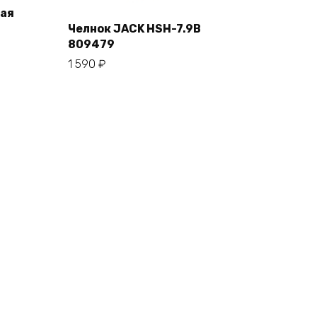
ая
Челнок JACK HSH-7.9B
809479
В корзину
1 590
₽