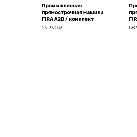
Промышленная
Пр
прямострочная машина
пр
В корзину
FIRA A2B / комплект
FI
29 390
₽
58