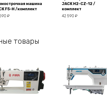
В корзину
ямострочная машина
JACK H2-CZ-12 /
В корзину
CK F5-H /комплект
комплект
 590
₽
42 590
₽
ные товары