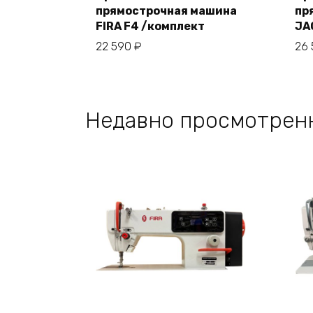
прямострочная машина
пр
В корзину
FIRA F4 /комплект
JA
22 590
₽
26
Недавно просмотрен