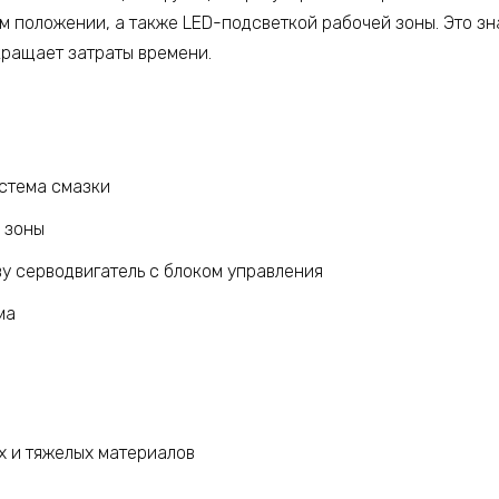
ем положении, а также
LED-
подсветкой рабочей зоны. Это зн
кращает затраты времени.
стема смазки
 зоны
ву серводвигатель с блоком управления
ма
х и тяжелых материалов