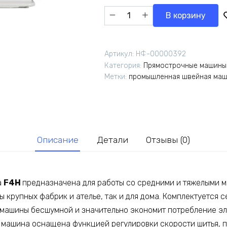
Количество
В корзину
товара
Промышленная
прямострочная
Артикул:
НФ-00000392
машина
Категория:
Прямострочные машины
FIRA
Метки:
промышленная швейная ма
F4H
/
комплект
Описание
Детали
Отзывы (0)
а
F4H
предназначена для работы со cредними и тяжелыми 
ы крупных фабрик и ателье, так и для дома. Комплектуется 
 машины бесшумной и значительно экономит потребление эл
 машина оснащена функцией регулировки скорости шитья,