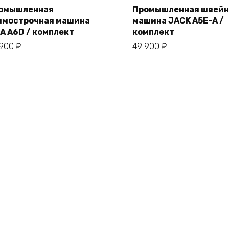
омышленная
Промышленная швейн
ямострочная машина
машина JACK A5E-A /
В корзину
В корзину
RA A6D / комплект
комплект
 900
₽
49 900
₽