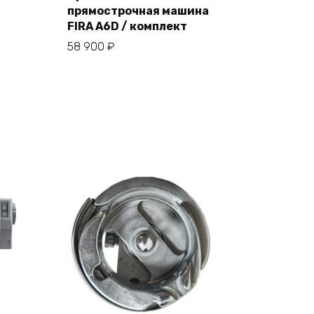
прямострочная машина
В корзину
FIRA A6D / комплект
58 900
₽