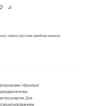
шина
,
прямострочная швейная машина
материалами. Идеально
серводвигателем,
ектроэнергии. Для
 позиционированием