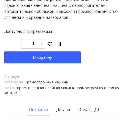
одноигольная челночная машина с серводвигателем,
автоматической обрезкой и высокой производительностью
для легких и средних материалов.
Доступно для предзаказа
Количество
товара
Промышленная
В корзину
прямострочная
машина
JACK
Артикул:
A4C-
Категория:
Прямострочные машины
C
Метки:
промышленная швейная машина
,
прямострочная швейная
/
машина
комплект
Описание
Детали
Отзывы (0)