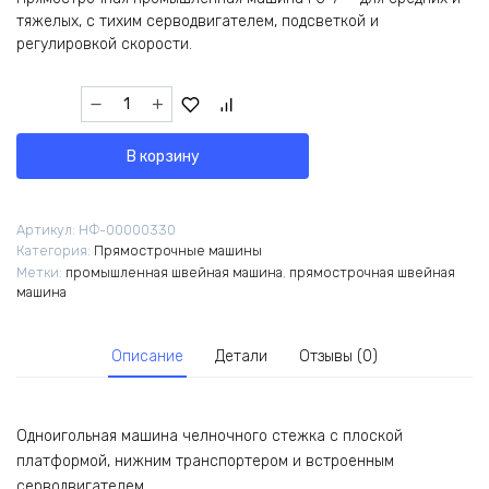
тяжелых, с тихим серводвигателем, подсветкой и
регулировкой скорости.
Количество
товара
Промышленная
В корзину
прямострочная
машина
JACK
Артикул:
НФ-00000330
F5-
Категория:
Прямострочные машины
7
Метки:
промышленная швейная машина
,
прямострочная швейная
/
машина
комплект
Описание
Детали
Отзывы (0)
Одноигольная машина челночного стежка с плоской
платформой, нижним транспортером и встроенным
серводвигателем.