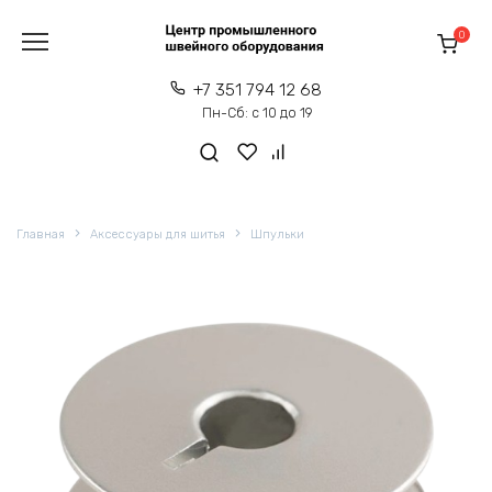
Перейти
к
0
содержанию
+7 351 794 12 68
Пн-Сб: с 10 до 19
Главная
Аксессуары для шитья
Шпульки