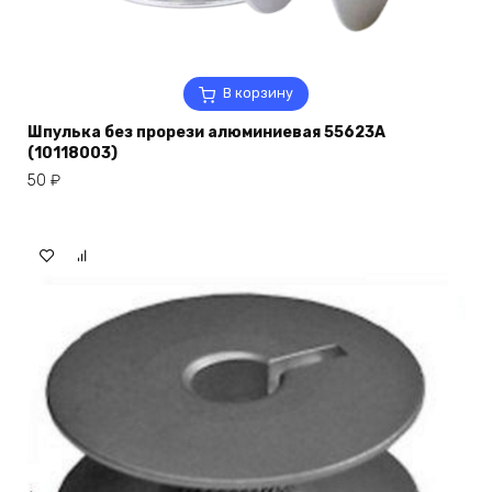
В корзину
Шпулька без прорези алюминиевая 55623А
(10118003)
50
₽