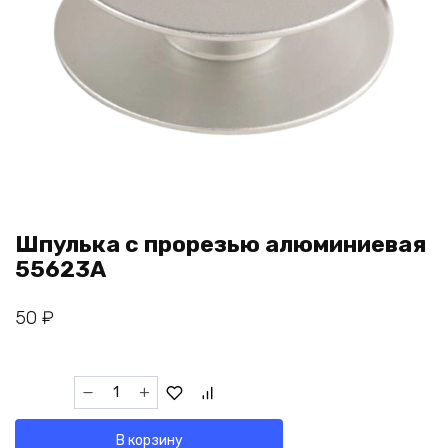
Шпулька с прорезью алюминиевая
55623А
50
₽
Количество
товара
Шпулька
В корзину