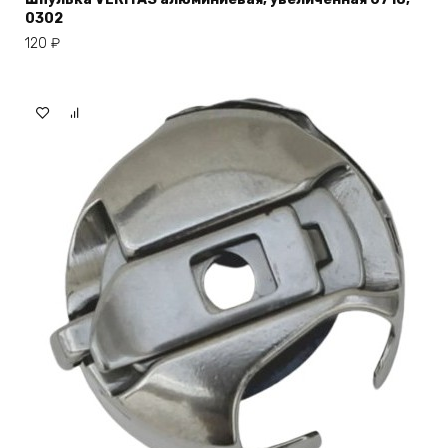
0302
120
₽