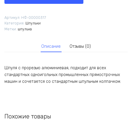
с
прорезью
алюминиевая
Артикул:
НФ-00000317
55623А
Категория:
Шпульки
Метки:
шпулька
Описание
Отзывы (0)
Шпуля с прорезью алюминиевая, подходит для всех
стандартных одноигольных промышленных прямострочных
машин и сочетается со стандартным шпульным колпачком.
Похожие товары