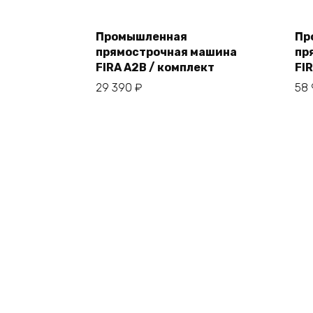
Промышленная
Пр
прямострочная машина
пр
В корзину
FIRA A2B / комплект
FI
29 390
₽
58