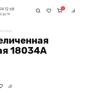
0
94 12 68
0 до 19
Шпульки
еличенная
ая 18034А