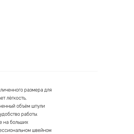
еличенного размера для
т лёгкость,
иченный объём шпули
удобство работы.
е на больших
офессиональном швейном