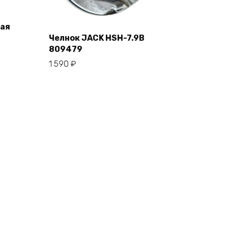
ая
Челнок JACK HSH-7.9B
809479
В корзину
1 590
₽