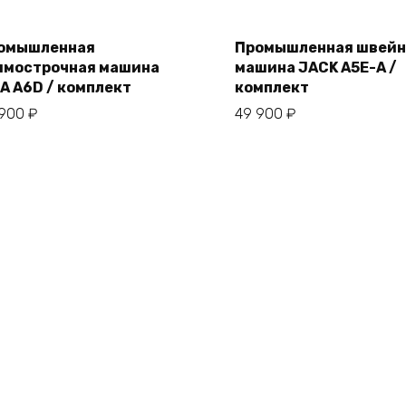
омышленная
Промышленная швейн
ямострочная машина
машина JACK A5E-A /
В корзину
В корзину
RA A6D / комплект
комплект
 900
₽
49 900
₽