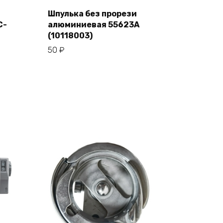
Шпулька без прорези
C-
алюминиевая 55623А
В корзину
(10118003)
50
₽