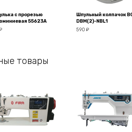
улька с прорезью
Шпульный колпачок B
юминиевая 55623А
DBM(2)-NBL1
В корзину
В корзину
₽
590
₽
ные товары