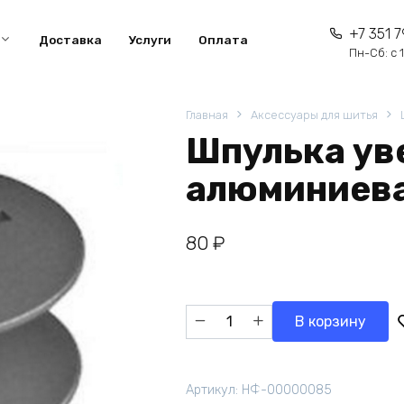
+7 351 7
Доставка
Услуги
Оплата
Пн-Сб: с 1
Главная
Аксессуары для шитья
Шпулька ув
алюминиев
80
₽
Количество
В корзину
товара
Шпулька
увеличенная
Артикул:
НФ-00000085
алюминиевая